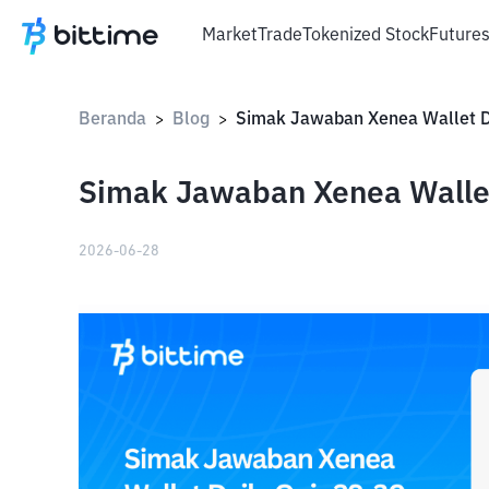
Market
Trade
Tokenized Stock
Future
Beranda
Blog
>
>
Simak Jawaban Xenea Wallet 
2026-06-28