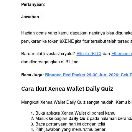
:
Pertanyaan
: 
Jawaban 
Hadiah gems yang kamu dapatkan nantinya bisa digunakan 
penukaran ke token $XENE jika fitur tersebut telah tersedi
Baru mulai investasi crypto? 
 dan 
Bitcoin (BTC)
Ethereum 
dan diperdagangkan di Bittime.
Baca Juga: 
Binance Red Packet 29-30 Juni 2026: Cek Di
Cara Ikut Xenea Wallet Daily Quiz
Mengikuti Xenea Wallet Daily Quiz sangat mudah. Kamu bi
Buka aplikasi Xenea Wallet di ponsel kamu
Masuk ke bagian 
 pada halaman berand
Daily Quiz
Baca pertanyaan hari ini dengan teliti
Pilih jawaban yang menurutmu benar