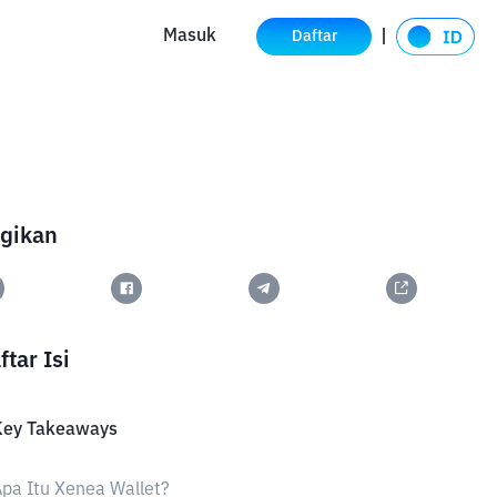
Masuk
Daftar
gikan
ftar Isi
Key Takeaways
pa Itu Xenea Wallet?