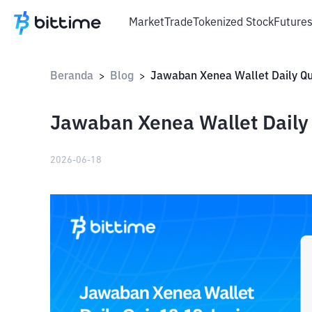
Market
Trade
Tokenized Stock
Future
Beranda
Blog
>
>
Jawaban Xenea Wallet Daily 
2026-06-18