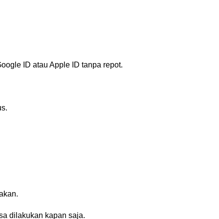
gle ID atau Apple ID tanpa repot.
us.
akan.
isa dilakukan kapan saja.