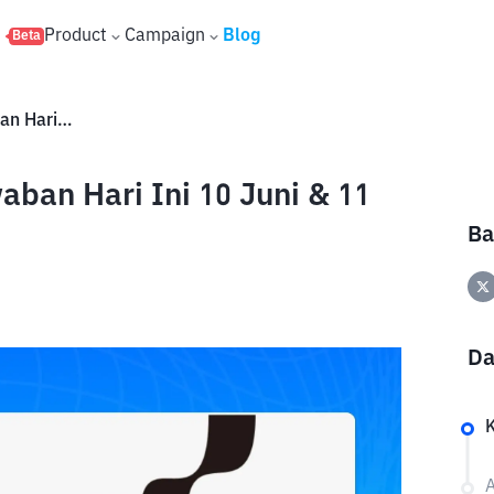
s
Product
Campaign
Blog
Beta
XENEA Wallet Daily Quiz Jawaban Hari Ini 10 Juni & 11 Juni 2026
aban Hari Ini 10 Juni & 11
Ba
Da
A