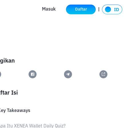
Masuk
Daftar
gikan
ftar Isi
Key Takeaways
pa Itu XENEA Wallet Daily Quiz?