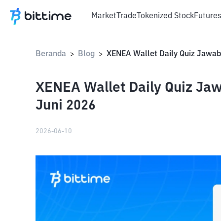
Market
Trade
Tokenized Stock
Future
Beranda
Blog
>
>
XENEA Wallet Daily Quiz Jaw
Juni 2026
2026-06-10