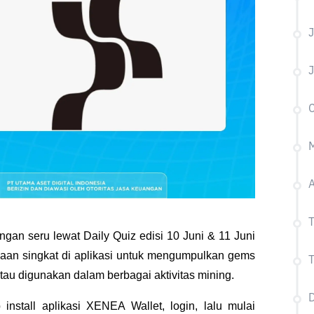
J
J
C
A
T
an seru lewat Daily Quiz edisi 10 Juni & 11 Juni 
aan singkat di aplikasi untuk mengumpulkan gems 
T
au digunakan dalam berbagai aktivitas mining.
D
nstall aplikasi XENEA Wallet, login, lalu mulai 