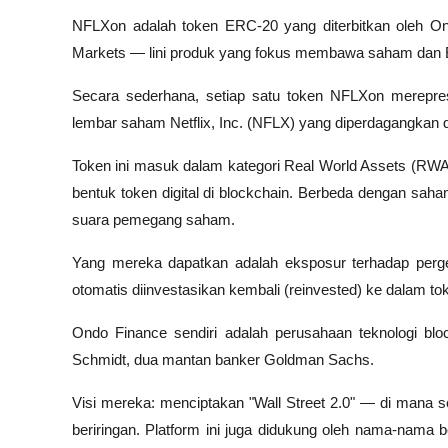
NFLXon adalah token ERC-20 yang diterbitkan oleh Ond
Markets — lini produk yang fokus membawa saham dan ET
Secara sederhana, setiap satu token NFLXon merepre
lembar saham Netflix, Inc. (NFLX) yang diperdagangkan di
Token ini masuk dalam kategori Real World Assets (RWA)
bentuk token digital di blockchain. Berbeda dengan sah
suara pemegang saham. 
Yang mereka dapatkan adalah eksposur terhadap perg
otomatis diinvestasikan kembali (reinvested) ke dalam to
Ondo Finance sendiri adalah perusahaan teknologi bloc
Schmidt, dua mantan banker Goldman Sachs. 
Visi mereka: menciptakan "Wall Street 2.0" — di mana seku
beriringan. Platform ini juga didukung oleh nama-nama b