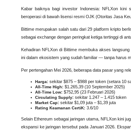
Kabar baiknya bagi investor Indonesia: NFLXon kini su
beroperasi di bawah lisensi resmi OJK (Otoritas Jasa Keua
Bittime merupakan salah satu dari 29 platform kripto ber
sebagai exchange dengan peringkat ketiga tertinggi di antar
Kehadiran NFLXon di Bittime membuka akses langsung ba
ini dalam ekosistem yang sudah familiar — tanpa harus me
Per pertengahan Mei 2026, beberapa data pasar yang rel
Harga:
 sekitar $875 – $988 per token (setara 10
All-Time High:
 $1.265,39 (10 September 2025)
All-Time Low:
 $752,95 (23 Februari 2026)
Circulating Supply:
 sekitar 1.247 – 1.415 token
Market Cap:
 sekitar $1,09 juta – $1,39 juta
Rating Keamanan CertiK:
 3.6/10
Selain Ethereum sebagai jaringan utama, NFLXon kini jug
ekspansi ke jaringan tersebut pada Januari 2026. Ekspan