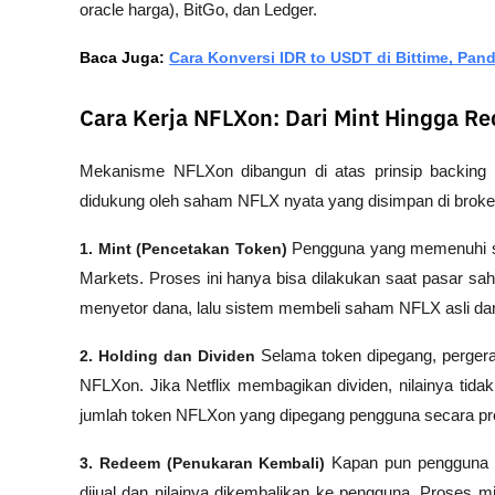
oracle harga), BitGo, dan Ledger.
Baca Juga: 
Cara Konversi IDR to USDT di Bittime, Pa
Cara Kerja NFLXon: Dari Mint Hingga R
Mekanisme NFLXon dibangun di atas prinsip backing 1:
didukung oleh saham NFLX nyata yang disimpan di broker-d
1. Mint (Pencetakan Token)
 Pengguna yang memenuhi sy
Markets. Proses ini hanya bisa dilakukan saat pasar sa
menyetor dana, lalu sistem membeli saham NFLX asli dan 
2. Holding dan Dividen
 Selama token dipegang, pergera
NFLXon. Jika Netflix membagikan dividen, nilainya tid
jumlah token NFLXon yang dipegang pengguna secara pro
3. Redeem (Penukaran Kembali)
 Kapan pun pengguna i
dijual dan nilainya dikembalikan ke pengguna. Proses 