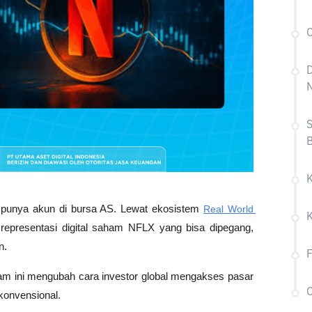
C
N
S
ng punya akun di bursa AS. Lewat ekosistem 
Real World 
presentasi digital saham NFLX yang bisa dipegang, 
n.
am ini mengubah cara investor global mengakses pasar 
C
konvensional.