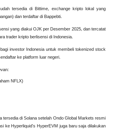
dah tersedia di Bittime, exchange kripto lokal yang 
ngan) dan terdaftar di Bappebti. 
lisensi yang diakui OJK per Desember 2025, dan tercatat 
a trader kripto berlisensi di Indonesia. 
gi investor Indonesia untuk membeli tokenized stock 
ndaftar ke platform luar negeri.
evan:
 saham NFLX)
a tersedia di Solana setelah Ondo Global Markets resmi 
si ke Hyperliquid's HyperEVM juga baru saja dilakukan 