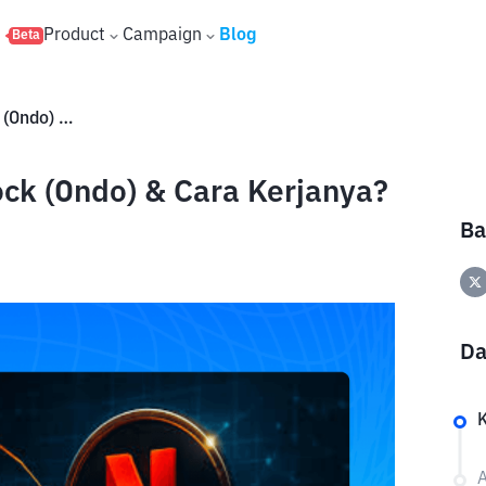
s
Product
Campaign
Blog
Beta
Apa Itu Netflix Tokenized Stock (Ondo) & Cara Kerjanya?
ock (Ondo) & Cara Kerjanya?
Ba
Da
A