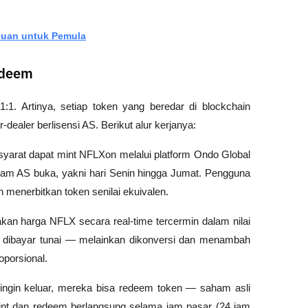
nduan untuk Pemula
edeem
1. Artinya, setiap token yang beredar di blockchain 
ealer berlisensi AS. Berikut alur kerjanya:
arat dapat mint NFLXon melalui platform Ondo Global 
ham AS buka, yakni hari Senin hingga Jumat. Pengguna 
menerbitkan token senilai ekuivalen.
kan harga NFLX secara real-time tercermin dalam nilai 
ak dibayar tunai — melainkan dikonversi dan menambah 
porsional.
ngin keluar, mereka bisa redeem token — saham asli 
mint dan redeem berlangsung selama jam pasar (24 jam 