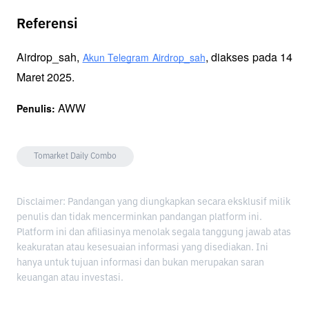
Referensi
Airdrop_sah, 
, diakses pada 14 
Akun Telegram Airdrop_sah
Maret 2025.
 AWW
Penulis:
Tomarket Daily Combo
Disclaimer: Pandangan yang diungkapkan secara eksklusif milik
penulis dan tidak mencerminkan pandangan platform ini.
Platform ini dan afiliasinya menolak segala tanggung jawab atas
keakuratan atau kesesuaian informasi yang disediakan. Ini
hanya untuk tujuan informasi dan bukan merupakan saran
keuangan atau investasi.