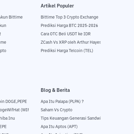
Artikel Populer
Akun Bittime
Bittime Top 3 Crypto Exchange
Akun
Prediksi Harga BTC 2025-2026
R
Cara OTC Beli USDT ke IDR
time
ZCash Vs XRP oleh Arthur Hayes
ypto
Prediksi Harga Telcoin (TEL)
Blog & Berita
oin DOGE,PEPE
Apa Itu Palapa (PLPA) ?
DogeWifHat (WIF)
Saham Vs Crypto
hiba Inu
Tips Keuangan Generasi Sandwich
PEPE
Apa Itu Aptos (APT)