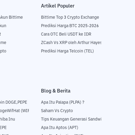
Artikel Populer
Akun Bittime
Bittime Top 3 Crypto Exchange
Akun
Prediksi Harga BTC 2025-2026
R
Cara OTC Beli USDT ke IDR
time
ZCash Vs XRP oleh Arthur Hayes
ypto
Prediksi Harga Telcoin (TEL)
Blog & Berita
oin DOGE,PEPE
Apa Itu Palapa (PLPA) ?
DogeWifHat (WIF)
Saham Vs Crypto
hiba Inu
Tips Keuangan Generasi Sandwich
PEPE
Apa Itu Aptos (APT)