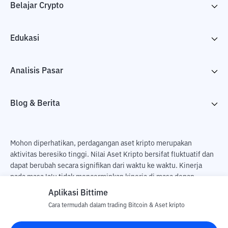
Belajar Crypto
Edukasi
Analisis Pasar
Blog & Berita
Mohon diperhatikan, perdagangan aset kripto merupakan
aktivitas beresiko tinggi. Nilai Aset Kripto bersifat fluktuatif dan
dapat berubah secara signifikan dari waktu ke waktu. Kinerja
pada masa lalu tidak mencerminkan kinerja di masa depan.
Terdapat risiko kehilangan sebagai dampak dari membeli dan
Aplikasi Bittime
menjual aset kripto dan sepenuhnya keputusan independen dari
Cara termudah dalam trading Bitcoin & Aset kripto
pengguna. PT Utama Aset Digital Indonesia (Bittime) tidak
bertanggung jawab atas perubahan fluktuasi dari nilai tukar Aset