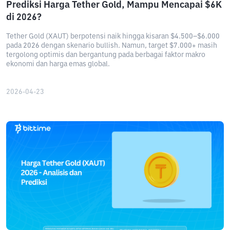
Prediksi Harga Tether Gold, Mampu Mencapai $6K
di 2026?
Tether Gold (XAUT) berpotensi naik hingga kisaran $4.500–$6.000
pada 2026 dengan skenario bullish. Namun, target $7.000+ masih
tergolong optimis dan bergantung pada berbagai faktor makro
ekonomi dan harga emas global.
2026-04-23