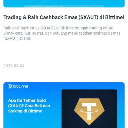
Trading & Raih Cashback Emas ($XAUT) di Bittime!
Raih cashback emas ($XAUT) di Bittime dengan trading kripto.
Simak cara ikut, syarat, dan peluang mendapatkan cashback emas
($XAUT) di sini!
2026-04-04