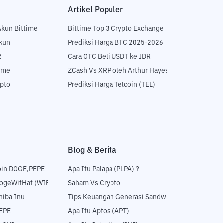
Artikel Populer
Akun Bittime
Bittime Top 3 Crypto Exchange
Akun
Prediksi Harga BTC 2025-2026
R
Cara OTC Beli USDT ke IDR
time
ZCash Vs XRP oleh Arthur Hayes
ypto
Prediksi Harga Telcoin (TEL)
Blog & Berita
oin DOGE,PEPE
Apa Itu Palapa (PLPA) ?
DogeWifHat (WIF)
Saham Vs Crypto
hiba Inu
Tips Keuangan Generasi Sandwich
PEPE
Apa Itu Aptos (APT)