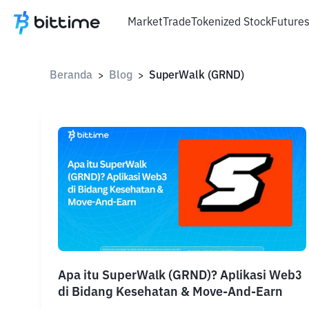
Market
Trade
Tokenized Stock
Future
Beranda
Blog
SuperWalk (GRND)
>
>
Apa itu SuperWalk (GRND)? Aplikasi Web3
di Bidang Kesehatan & Move-And-Earn