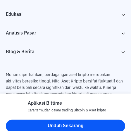
Edukasi
Analisis Pasar
Blog & Berita
Mohon diperhatikan, perdagangan aset kripto merupakan
aktivitas beresiko tinggi. Nilai Aset Kripto bersifat fluktuatif dan
dapat berubah secara signifikan dari waktu ke waktu. Kinerja
pada masa lalu tidak mencerminkan kinerja di masa depan.
Terdapat risiko kehilangan sebagai dampak dari membeli dan
Aplikasi Bittime
menjual aset kripto dan sepenuhnya keputusan independen dari
Cara termudah dalam trading Bitcoin & Aset kripto
pengguna. PT Utama Aset Digital Indonesia (Bittime) tidak
bertanggung jawab atas perubahan fluktuasi dari nilai tukar Aset
Unduh Sekarang
Kripto.