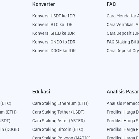
Konverter
FAQ
Konversi USDT ke IDR
Cara Mendaftar 
Konversi BTC ke IDR
Cara Verifikasi 
Konversi SHIB ke IDR
Cara Deposit ID
Konversi ONDO to IDR
FAQ Staking Bit
Konversi DOGE ke IDR
Cara Deposit Cr
Edukasi
Analisis Pasar
 (BTC)
Cara Staking Ethereum (ETH)
Analisis Memec
um (ETH)
Cara Staking Tether (USDT)
Prediksi Harga 
USDT)
Cara Staking Aster (ASTER)
Prediksi Harga S
in (DOGE)
Cara Staking Bitcoin (BTC)
Prediksi Harga 
Cara Staking Polygon (MATIC)
Prediksi Harga 