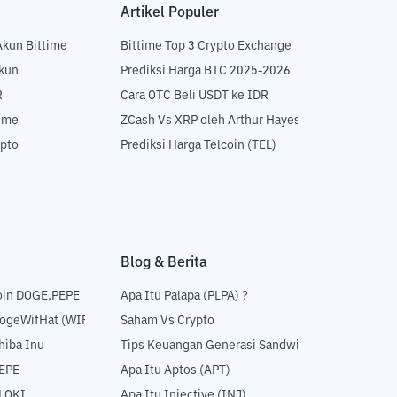
Artikel Populer
Akun Bittime
Bittime Top 3 Crypto Exchange
Akun
Prediksi Harga BTC 2025-2026
R
Cara OTC Beli USDT ke IDR
time
ZCash Vs XRP oleh Arthur Hayes
ypto
Prediksi Harga Telcoin (TEL)
Blog & Berita
oin DOGE,PEPE
Apa Itu Palapa (PLPA) ?
DogeWifHat (WIF)
Saham Vs Crypto
hiba Inu
Tips Keuangan Generasi Sandwich
PEPE
Apa Itu Aptos (APT)
FLOKI
Apa Itu Injective (INJ)