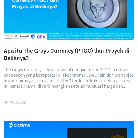
Apa itu The Grays Currency (PTGC) dan Proyek di
Baliknya?
The Grays Currency, sering muncul dengan ticker PTGC, merujuk
pada token yang beroperasi di ekosistem PulseChain dan menonjol
lewat klaimnya sebagai model DAO terdesentralisasi. Nama token
ini kembali ramai diperbincangkan setelah fluktuasi harga dan
lonjakan volume transaksi terbaru.
2025-12-08