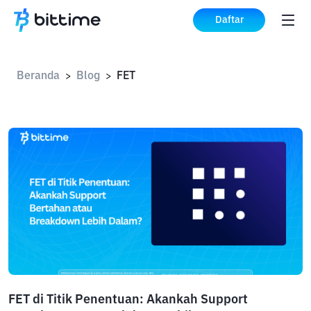
Daftar
Beranda
Blog
FET
>
>
FET di Titik Penentuan: Akankah Support