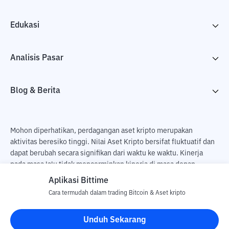
Edukasi
Analisis Pasar
Blog & Berita
Mohon diperhatikan, perdagangan aset kripto merupakan
aktivitas beresiko tinggi. Nilai Aset Kripto bersifat fluktuatif dan
dapat berubah secara signifikan dari waktu ke waktu. Kinerja
pada masa lalu tidak mencerminkan kinerja di masa depan.
Terdapat risiko kehilangan sebagai dampak dari membeli dan
Aplikasi Bittime
menjual aset kripto dan sepenuhnya keputusan independen dari
Cara termudah dalam trading Bitcoin & Aset kripto
pengguna. PT Utama Aset Digital Indonesia (Bittime) tidak
bertanggung jawab atas perubahan fluktuasi dari nilai tukar Aset
Unduh Sekarang
Kripto.