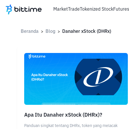
Market
Trade
Tokenized Stock
Future
Beranda
Blog
Danaher xStock (DHRx)
>
>
Apa Itu Danaher xStock (DHRx)?
Panduan singkat tentang DHRx, token yang melacak