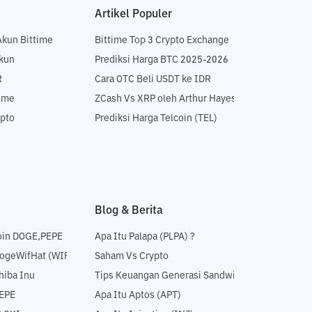
Artikel Populer
Akun Bittime
Bittime Top 3 Crypto Exchange
Akun
Prediksi Harga BTC 2025-2026
R
Cara OTC Beli USDT ke IDR
time
ZCash Vs XRP oleh Arthur Hayes
ypto
Prediksi Harga Telcoin (TEL)
Blog & Berita
oin DOGE,PEPE
Apa Itu Palapa (PLPA) ?
DogeWifHat (WIF)
Saham Vs Crypto
hiba Inu
Tips Keuangan Generasi Sandwich
PEPE
Apa Itu Aptos (APT)