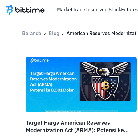
Market
Trade
Tokenized Stock
Future
Beranda
Blog
>
>
Target Harga American Reserves
Modernization Act (ARMA): Potensi ke
0,001 Dolar