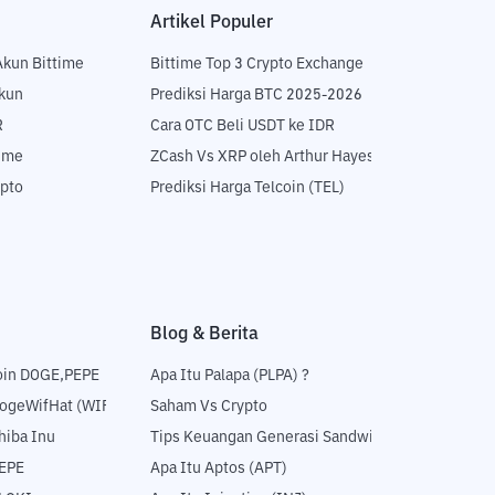
Artikel Populer
Akun Bittime
Bittime Top 3 Crypto Exchange
Akun
Prediksi Harga BTC 2025-2026
R
Cara OTC Beli USDT ke IDR
time
ZCash Vs XRP oleh Arthur Hayes
ypto
Prediksi Harga Telcoin (TEL)
Blog & Berita
oin DOGE,PEPE
Apa Itu Palapa (PLPA) ?
DogeWifHat (WIF)
Saham Vs Crypto
hiba Inu
Tips Keuangan Generasi Sandwich
PEPE
Apa Itu Aptos (APT)