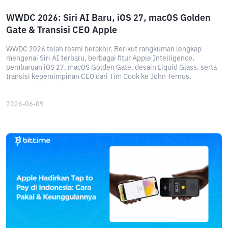
WWDC 2026: Siri AI Baru, iOS 27, macOS Golden
Gate & Transisi CEO Apple
WWDC 2026 telah resmi berakhir. Berikut rangkuman lengkap
mengenai Siri AI terbaru, berbagai fitur Apple Intelligence,
pembaruan iOS 27, macOS Golden Gate, desain Liquid Glass, serta
transisi kepemimpinan CEO dari Tim Cook ke John Ternus.
2026-06-09