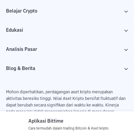
Belajar Crypto
Edukasi
Analisis Pasar
Blog & Berita
Mohon diperhatikan, perdagangan aset kripto merupakan
aktivitas beresiko tinggi. Nilai Aset Kripto bersifat fluktuatif dan
dapat berubah secara signifikan dari waktu ke waktu. Kinerja
pada masa lalu tidak mencerminkan kinerja di masa depan.
Terdapat risiko kehilangan sebagai dampak dari membeli dan
Aplikasi Bittime
menjual aset kripto dan sepenuhnya keputusan independen dari
Cara termudah dalam trading Bitcoin & Aset kripto
pengguna. PT Utama Aset Digital Indonesia (Bittime) tidak