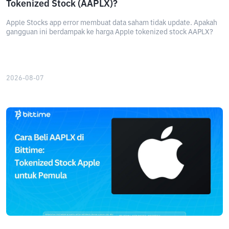
Tokenized Stock (AAPLX)?
Apple Stocks app error membuat data saham tidak update. Apakah
gangguan ini berdampak ke harga Apple tokenized stock AAPLX?
2026-08-07