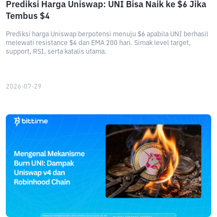
Prediksi Harga Uniswap: UNI Bisa Naik ke $6 Jika
Tembus $4
Prediksi harga Uniswap berpotensi menuju $6 apabila UNI berhasil
melewati resistance $4 dan EMA 200 hari. Simak level target,
support, RSI, serta katalis utama.
2026-07-29