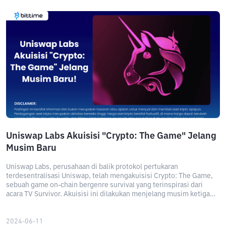
Uniswap Labs Akuisisi "Crypto: The Game" Jelang
Musim Baru
Uniswap Labs, perusahaan di balik protokol pertukaran
terdesentralisasi Uniswap, telah mengakuisisi Crypto: The Game,
sebuah game on-chain bergenre survival yang terinspirasi dari
acara TV Survivor. Akuisisi ini dilakukan menjelang musim ketiga
game yang sangat dinanti.
2024-06-11