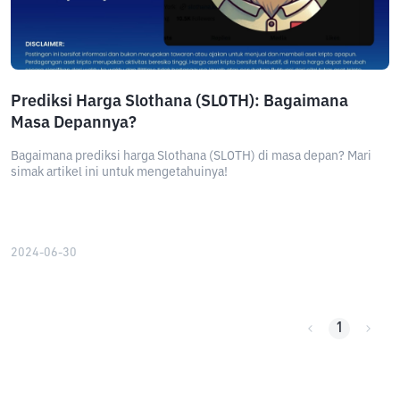
Prediksi Harga Slothana (SLOTH): Bagaimana
Masa Depannya?
Bagaimana prediksi harga Slothana (SLOTH) di masa depan? Mari
simak artikel ini untuk mengetahuinya!
2024-06-30
1