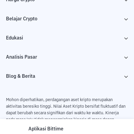
Belajar Crypto
Edukasi
Analisis Pasar
Blog & Berita
Mohon diperhatikan, perdagangan aset kripto merupakan
aktivitas beresiko tinggi. Nilai Aset Kripto bersifat fluktuatif dan
dapat berubah secara signifikan dari waktu ke waktu. Kinerja
pada masa lalu tidak mencerminkan kinerja di masa depan.
Terdapat risiko kehilangan sebagai dampak dari membeli dan
Aplikasi Bittime
menjual aset kripto dan sepenuhnya keputusan independen dari