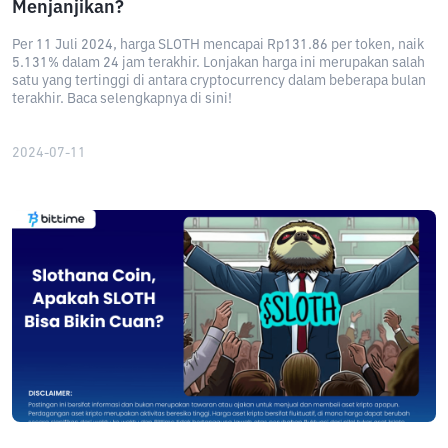
Menjanjikan?
Per 11 Juli 2024, harga SLOTH mencapai Rp131.86 per token, naik
5.131% dalam 24 jam terakhir. Lonjakan harga ini merupakan salah
satu yang tertinggi di antara cryptocurrency dalam beberapa bulan
terakhir. Baca selengkapnya di sini!
2024-07-11