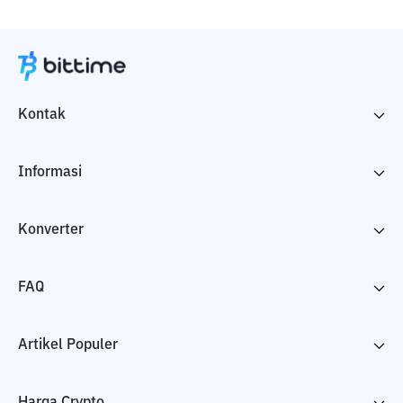
Kontak
Informasi
Konverter
FAQ
Artikel Populer
Harga Crypto