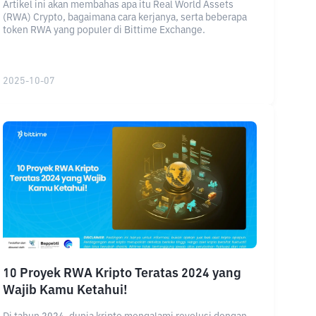
Artikel ini akan membahas apa itu Real World Assets
(RWA) Crypto, bagaimana cara kerjanya, serta beberapa
token RWA yang populer di Bittime Exchange.
2025-10-07
10 Proyek RWA Kripto Teratas 2024 yang
Wajib Kamu Ketahui!