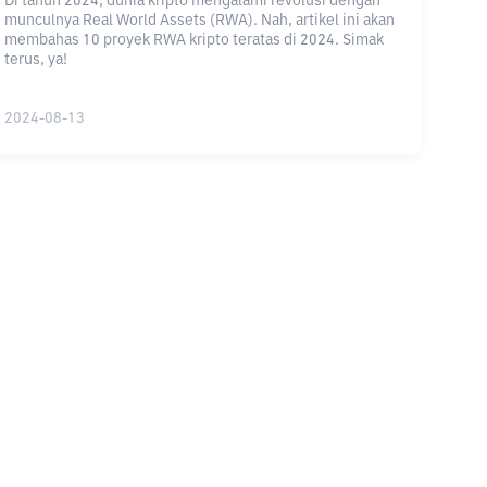
Di tahun 2024, dunia kripto mengalami revolusi dengan
munculnya Real World Assets (RWA). Nah, artikel ini akan
membahas 10 proyek RWA kripto teratas di 2024. Simak
terus, ya!
2024-08-13