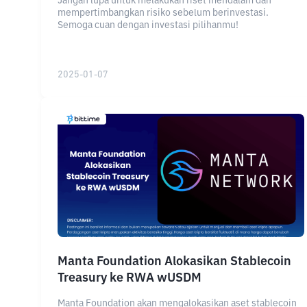
Jangan lupa untuk melakukan riset mendalam dan
mempertimbangkan risiko sebelum berinvestasi.
Semoga cuan dengan investasi pilihanmu!
2025-01-07
Manta Foundation Alokasikan Stablecoin
Treasury ke RWA wUSDM
Manta Foundation akan mengalokasikan aset stablecoin