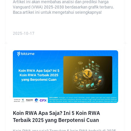
Artikel ini akan membahas analisi dan prediksi harga
Vanguard (VWA) 2025-2030 berdasarkan grafik terbaru.
Baca artikel ini untuk mengetahui selengkapnya!
2025-10-17
Koin RWA Apa Saja? Ini 5 Koin RWA
Terbaik 2025 yang Berpotensi Cuan