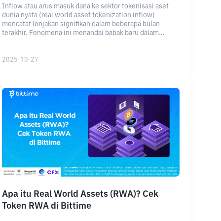
Inflow atau arus masuk dana ke sektor tokenisasi aset
dunia nyata (real world asset tokenization inflow)
mencatat lonjakan signifikan dalam beberapa bulan
terakhir. Fenomena ini menandai babak baru dalam
hubungan antara keuangan tradisional dan ekosistem
blockchain.
2025-10-27
Apa itu Real World Assets (RWA)? Cek
Token RWA di Bittime