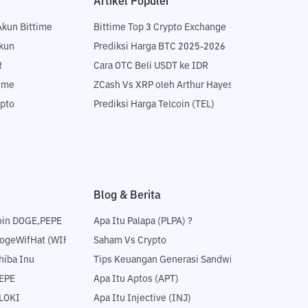
Artikel Populer
Akun Bittime
Bittime Top 3 Crypto Exchange
Akun
Prediksi Harga BTC 2025-2026
R
Cara OTC Beli USDT ke IDR
time
ZCash Vs XRP oleh Arthur Hayes
ypto
Prediksi Harga Telcoin (TEL)
Blog & Berita
oin DOGE,PEPE
Apa Itu Palapa (PLPA) ?
DogeWifHat (WIF)
Saham Vs Crypto
hiba Inu
Tips Keuangan Generasi Sandwich
PEPE
Apa Itu Aptos (APT)
FLOKI
Apa Itu Injective (INJ)