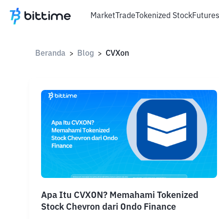
Market
Trade
Tokenized Stock
Future
Beranda
Blog
CVXon
>
>
Apa Itu CVXON? Memahami Tokenized
Stock Chevron dari Ondo Finance