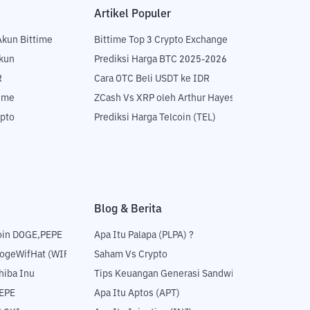
Artikel Populer
Akun Bittime
Bittime Top 3 Crypto Exchange
Akun
Prediksi Harga BTC 2025-2026
R
Cara OTC Beli USDT ke IDR
time
ZCash Vs XRP oleh Arthur Hayes
ypto
Prediksi Harga Telcoin (TEL)
Blog & Berita
oin DOGE,PEPE
Apa Itu Palapa (PLPA) ?
DogeWifHat (WIF)
Saham Vs Crypto
hiba Inu
Tips Keuangan Generasi Sandwich
PEPE
Apa Itu Aptos (APT)