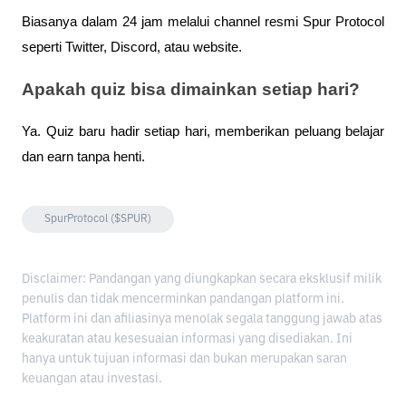
Biasanya dalam 24 jam melalui channel resmi Spur Protocol
seperti Twitter, Discord, atau website.
Apakah quiz bisa dimainkan setiap hari?
Ya. Quiz baru hadir setiap hari, memberikan peluang belajar
dan earn tanpa henti.
SpurProtocol ($SPUR)
Disclaimer: Pandangan yang diungkapkan secara eksklusif milik
penulis dan tidak mencerminkan pandangan platform ini.
Platform ini dan afiliasinya menolak segala tanggung jawab atas
keakuratan atau kesesuaian informasi yang disediakan. Ini
hanya untuk tujuan informasi dan bukan merupakan saran
keuangan atau investasi.