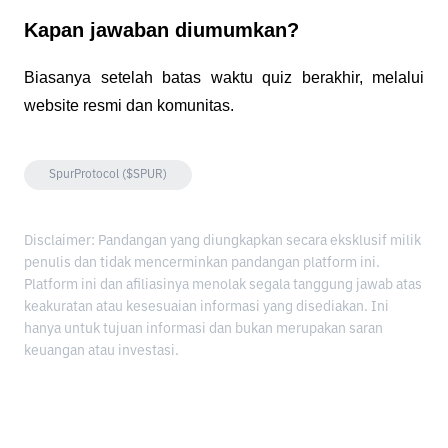
Kapan jawaban diumumkan?
Biasanya setelah batas waktu quiz berakhir, melalui
website resmi dan komunitas.
SpurProtocol ($SPUR)
Disclaimer: Pandangan yang diungkapkan secara eksklusif milik
penulis dan tidak mencerminkan pandangan platform ini.
Platform ini dan afiliasinya menolak segala tanggung jawab atas
keakuratan atau kesesuaian informasi yang disediakan. Ini
hanya untuk tujuan informasi dan bukan merupakan saran
keuangan atau investasi.