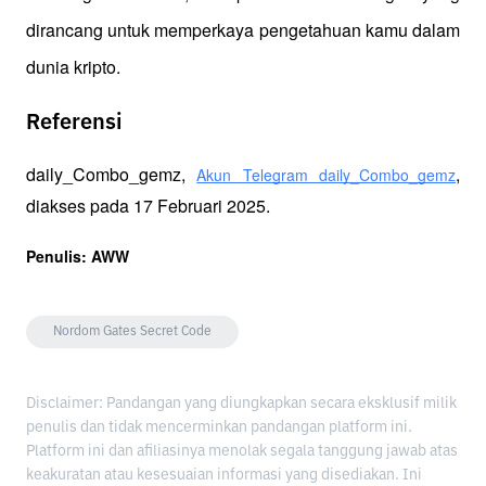
dirancang untuk memperkaya pengetahuan kamu dalam 
dunia kripto.
Referensi
daily_Combo_gemz, 
, 
Akun Telegram daily_Combo_gemz
diakses pada 17 Februari 2025.
Penulis: AWW
Nordom Gates Secret Code
Disclaimer: Pandangan yang diungkapkan secara eksklusif milik
penulis dan tidak mencerminkan pandangan platform ini.
Platform ini dan afiliasinya menolak segala tanggung jawab atas
keakuratan atau kesesuaian informasi yang disediakan. Ini