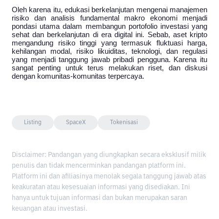
Oleh karena itu, edukasi berkelanjutan mengenai manajemen 
risiko dan analisis fundamental makro ekonomi menjadi 
pondasi utama dalam membangun portofolio investasi yang 
sehat dan berkelanjutan di era digital ini. Sebab, aset kripto 
mengandung risiko tinggi yang termasuk fluktuasi harga, 
kehilangan modal, risiko likuiditas, teknologi, dan regulasi 
yang menjadi tanggung jawab pribadi pengguna. Karena itu 
sangat penting untuk terus melakukan riset, dan diskusi 
dengan komunitas-komunitas terpercaya.
Listing
SpaceX
Tokenisasi
Disclaimer: Pandangan yang diungkapkan secara eksklusif milik
penulis dan tidak mencerminkan pandangan platform ini.
Platform ini dan afiliasinya menolak segala tanggung jawab atas
keakuratan atau kesesuaian informasi yang disediakan. Ini
hanya untuk tujuan informasi dan bukan merupakan saran
keuangan atau investasi.