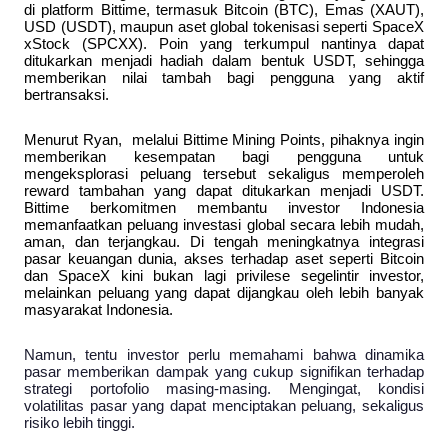
di platform Bittime, termasuk Bitcoin (BTC), Emas (XAUT), 
USD (USDT), maupun aset global tokenisasi seperti SpaceX 
xStock (SPCXX). Poin yang terkumpul nantinya dapat 
ditukarkan menjadi hadiah dalam bentuk USDT, sehingga 
memberikan nilai tambah bagi pengguna yang aktif 
bertransaksi. 
Menurut Ryan,  melalui Bittime Mining Points, pihaknya ingin 
memberikan kesempatan bagi pengguna untuk 
mengeksplorasi peluang tersebut sekaligus memperoleh 
reward tambahan yang dapat ditukarkan menjadi USDT. 
Bittime berkomitmen membantu investor Indonesia 
memanfaatkan peluang investasi global secara lebih mudah, 
aman, dan terjangkau. Di tengah meningkatnya integrasi 
pasar keuangan dunia, akses terhadap aset seperti Bitcoin 
dan SpaceX kini bukan lagi privilese segelintir investor, 
melainkan peluang yang dapat dijangkau oleh lebih banyak 
masyarakat Indonesia. 
Namun, tentu investor perlu memahami bahwa dinamika 
pasar memberikan dampak yang cukup signifikan terhadap 
strategi portofolio masing-masing. Mengingat, kondisi 
volatilitas pasar yang dapat menciptakan peluang, sekaligus 
risiko lebih tinggi. 