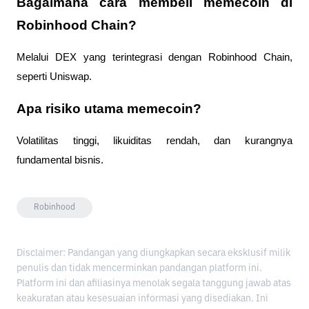
Bagaimana cara membeli memecoin di 
Robinhood Chain?
Melalui DEX yang terintegrasi dengan Robinhood Chain, 
seperti Uniswap.
Apa risiko utama memecoin?
Volatilitas tinggi, likuiditas rendah, dan kurangnya 
fundamental bisnis.
Robinhood
Disclaimer: Pandangan yang diungkapkan secara eksklusif milik
penulis dan tidak mencerminkan pandangan platform ini.
Platform ini dan afiliasinya menolak segala tanggung jawab atas
keakuratan atau kesesuaian informasi yang disediakan. Ini