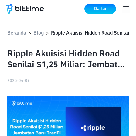
Daftar
Beranda
Blog
>
>
Ripple Akuisisi Hidden Road
Senilai $1,25 Miliar: Jembatan
Baru TradFi dan DeFi
2025-04-09