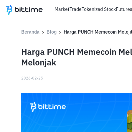
Market
Trade
Tokenized Stock
Future
Beranda
Blog
>
>
Harga PUNCH Memecoin Mele
Melonjak
2026-02-25