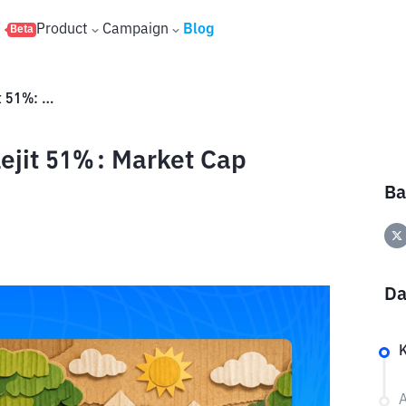
s
Product
Campaign
Blog
Beta
Harga PUNCH Memecoin Melejit 51%: Market Cap Melonjak
jit 51%: Market Cap
Ba
Da