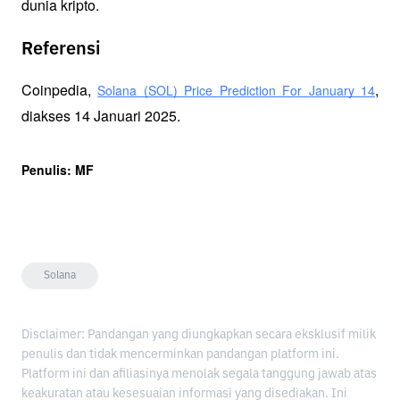
dunia kripto.
Referensi
Coinpedia, 
, 
Solana (SOL) Price Prediction For January 14
diakses 14 Januari 2025.
Penulis: MF
Solana
Disclaimer: Pandangan yang diungkapkan secara eksklusif milik
penulis dan tidak mencerminkan pandangan platform ini.
Platform ini dan afiliasinya menolak segala tanggung jawab atas
keakuratan atau kesesuaian informasi yang disediakan. Ini