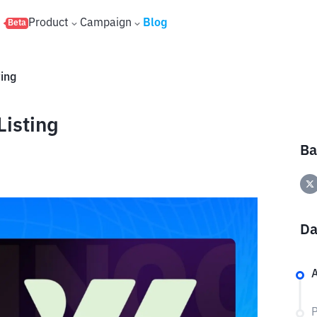
s
Product
Campaign
Blog
Beta
ting
Listing
Ba
Da
A
P