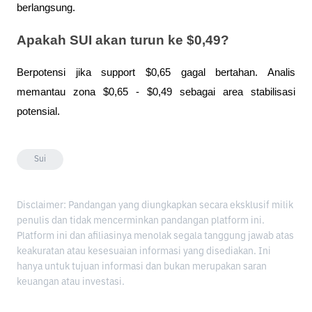
berlangsung.
Apakah SUI akan turun ke $0,49?
Berpotensi jika support $0,65 gagal bertahan. Analis 
memantau zona $0,65 - $0,49 sebagai area stabilisasi 
potensial.
Sui
Disclaimer: Pandangan yang diungkapkan secara eksklusif milik
penulis dan tidak mencerminkan pandangan platform ini.
Platform ini dan afiliasinya menolak segala tanggung jawab atas
keakuratan atau kesesuaian informasi yang disediakan. Ini
hanya untuk tujuan informasi dan bukan merupakan saran
keuangan atau investasi.