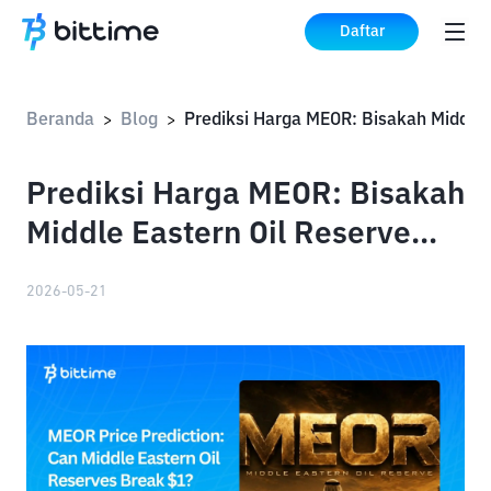
Daftar
Beranda
Blog
Prediksi 
>
>
Prediksi Harga MEOR: Bisakah
Middle Eastern Oil Reserve
Tembus $1?
2026-05-21