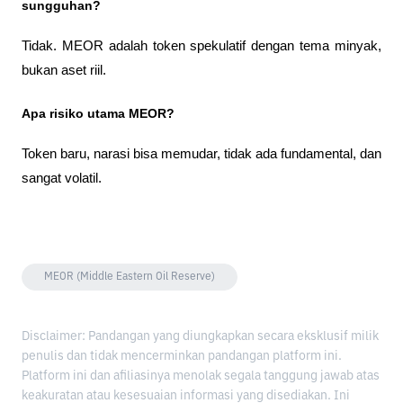
sungguhan?
Tidak. MEOR adalah token spekulatif dengan tema minyak, 
bukan aset riil.
Apa risiko utama MEOR?
Token baru, narasi bisa memudar, tidak ada fundamental, dan 
sangat volatil.
MEOR (Middle Eastern Oil Reserve)
Disclaimer: Pandangan yang diungkapkan secara eksklusif milik
penulis dan tidak mencerminkan pandangan platform ini.
Platform ini dan afiliasinya menolak segala tanggung jawab atas
keakuratan atau kesesuaian informasi yang disediakan. Ini