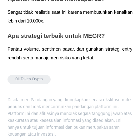
Sangat tidak realistis saat ini karena membutuhkan kenaikan 
lebih dari 10.000x.
Apa strategi terbaik untuk MEGR?
Pantau volume, sentimen pasar, dan gunakan strategi entry 
rendah serta manajemen risiko yang ketat.
Oil Token Crypto
Disclaimer: Pandangan yang diungkapkan secara eksklusif milik
penulis dan tidak mencerminkan pandangan platform ini.
Platform ini dan afiliasinya menolak segala tanggung jawab atas
keakuratan atau kesesuaian informasi yang disediakan. Ini
hanya untuk tujuan informasi dan bukan merupakan saran
keuangan atau investasi.