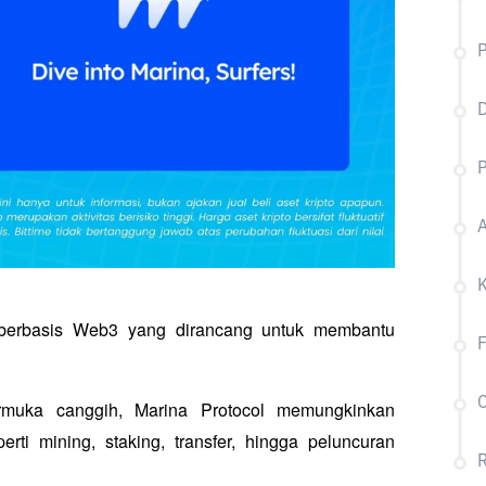
P
D
P
A
l berbasis Web3 yang dirancang untuk membantu 
F
C
muka canggih, Marina Protocol memungkinkan 
ti mining, staking, transfer, hingga peluncuran 
R