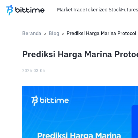
Market
Trade
Tokenized Stock
Future
Beranda
Blog
>
>
Prediksi Harga Marina Protoc
2025-03-05