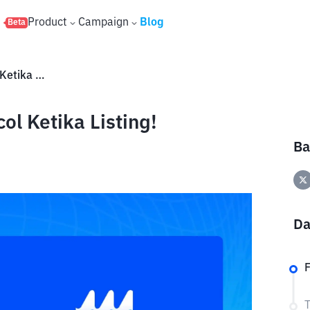
s
Product
Campaign
Blog
Beta
Prediksi Harga Marina Protocol Ketika Listing!
ol Ketika Listing!
Ba
Da
F
T