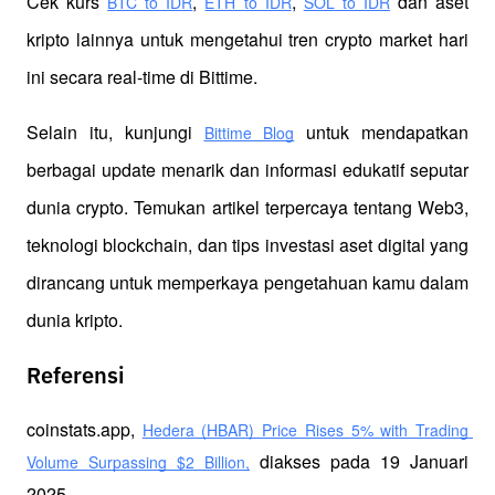
Cek kurs
,
,
 dan aset 
BTC to IDR
ETH to IDR
SOL to IDR
kripto lainnya untuk mengetahui tren crypto market hari 
ini secara real-time di Bittime.
Selain itu, kunjungi 
 untuk mendapatkan 
Bittime Blog
berbagai update menarik dan informasi edukatif seputar 
dunia crypto. Temukan artikel terpercaya tentang Web3, 
teknologi blockchain, dan tips investasi aset digital yang 
dirancang untuk memperkaya pengetahuan kamu dalam 
dunia kripto.
Referensi
coinstats.app, 
Hedera (HBAR) Price Rises 5% with Trading 
 diakses pada 19 Januari 
Volume Surpassing $2 Billion,
2025.