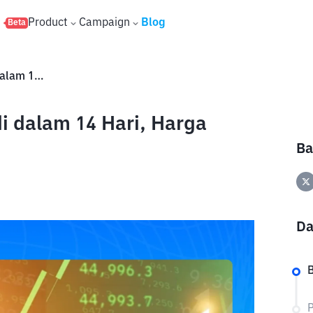
s
Product
Campaign
Blog
Beta
Jika Bull Market Tidak Terjadi dalam 14 Hari, Harga Bitcoin akan Terus Turun?
di dalam 14 Hari, Harga
Ba
Da
B
P