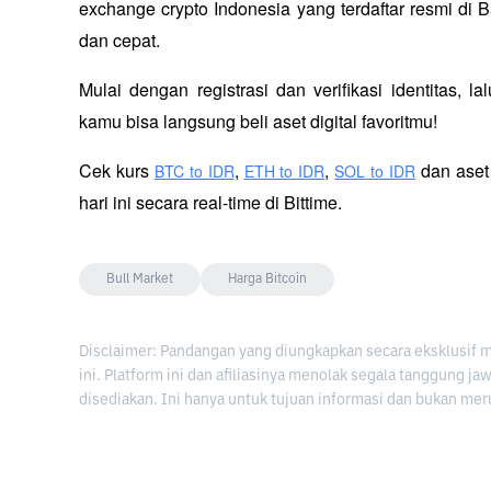
exchange crypto Indonesia yang terdaftar resmi di B
dan cepat.
Mulai dengan registrasi dan verifikasi identitas, l
kamu bisa langsung beli aset digital favoritmu!
Cek kurs
,
,
 dan aset
BTC to IDR
ETH to IDR
SOL to IDR
hari ini secara real-time di Bittime.
Bull Market
Harga Bitcoin
Disclaimer: Pandangan yang diungkapkan secara eksklusif 
ini. Platform ini dan afiliasinya menolak segala tanggung j
disediakan. Ini hanya untuk tujuan informasi dan bukan mer