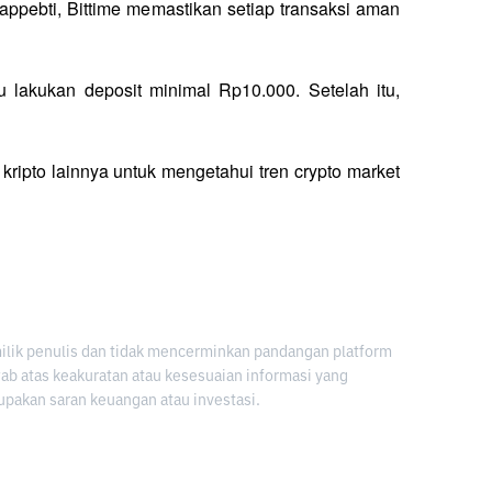
appebti, Bittime memastikan setiap transaksi aman 
alu lakukan deposit minimal Rp10.000. Setelah itu, 
 kripto lainnya untuk mengetahui tren crypto market 
milik penulis dan tidak mencerminkan pandangan platform
awab atas keakuratan atau kesesuaian informasi yang
upakan saran keuangan atau investasi.