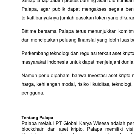
Setiap tahap dalam proses burning akan diumumkan s
Palapa, agar publik dapat mengakses segala bentu
terkait banyaknya jumlah pasokan token yang dikuran
Bittime bersama Palapa terus menunjukkan komitme
dan menciptakan peluang finansial yang lebih luas 
Perkembang teknologi dan regulasi terkait aset krip
masyarakat Indonesia untuk dapat menjelajahi dunia 
Namun perlu dipahami bahwa investasi aset kripto me
harga, kehilangan modal, risiko likuiditas, teknolog
pengguna.
Tentang Palapa
Palapa melalui PT Global Karya Wisesa adalah peru
blockchain dan aset kripto. Palapa memiliki vi