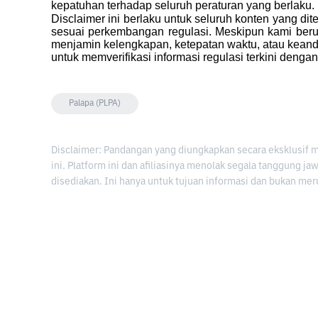
kepatuhan terhadap seluruh peraturan yang berlaku.
Disclaimer ini berlaku untuk seluruh konten yang dit
sesuai perkembangan regulasi. Meskipun kami berus
menjamin kelengkapan, ketepatan waktu, atau keanda
untuk memverifikasi informasi regulasi terkini denga
Palapa (PLPA)
Disclaimer: Pandangan yang diungkapkan secara eksklusif 
ini. Platform ini dan afiliasinya menolak segala tanggung j
disediakan. Ini hanya untuk tujuan informasi dan bukan mer