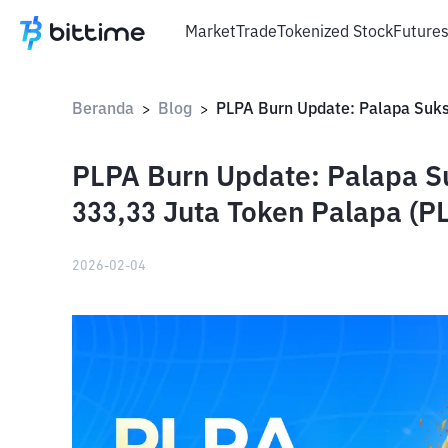
Market
Trade
Tokenized Stock
Future
Beranda
Blog
>
>
PLPA Burn Update: Palapa S
333,33 Juta Token Palapa (P
2026-02-04