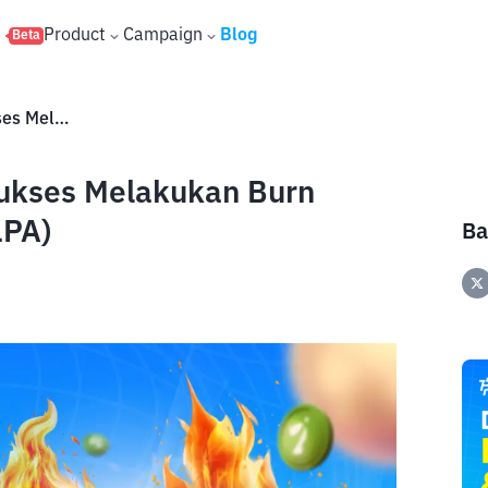
s
Product
Campaign
Blog
Beta
PLPA Burn Update: Palapa Sukses Melakukan Burn 333,33 Juta Token Palapa (PLPA)
ukses Melakukan Burn
LPA)
Ba