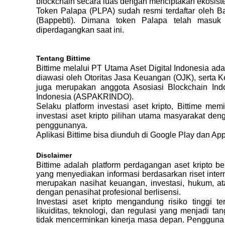
blockchain secara luas dengan menciptakan ekosis
Token Palapa (PLPA) sudah resmi terdaftar oleh 
(Bappebti). Dimana token Palapa telah masuk 
diperdagangkan saat ini.
Tentang Bittime
Bittime melalui PT Utama Aset Digital Indonesia adala
diawasi oleh Otoritas Jasa Keuangan (OJK), serta Ke
juga merupakan anggota Asosiasi Blockchain Indo
Indonesia (ASPAKRINDO).
Selaku platform investasi aset kripto, Bittime mem
investasi aset kripto pilihan utama masyarakat de
penggunanya.
Aplikasi Bittime bisa diunduh di Google Play dan App
Disclaimer
Bittime adalah platform perdagangan aset kripto b
yang menyediakan informasi berdasarkan riset interna
merupakan nasihat keuangan, investasi, hukum, at
dengan penasihat profesional berlisensi.
Investasi aset kripto mengandung risiko tinggi te
likuiditas, teknologi, dan regulasi yang menjadi t
tidak mencerminkan kinerja masa depan. Pengguna 