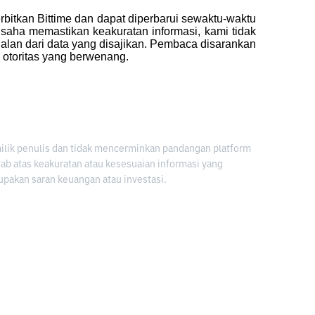
erbitkan Bittime dan dapat diperbarui sewaktu-waktu 
aha memastikan keakuratan informasi, kami tidak 
lan dari data yang disajikan. Pembaca disarankan 
n otoritas yang berwenang.
milik penulis dan tidak mencerminkan pandangan platform
awab atas keakuratan atau kesesuaian informasi yang
upakan saran keuangan atau investasi.