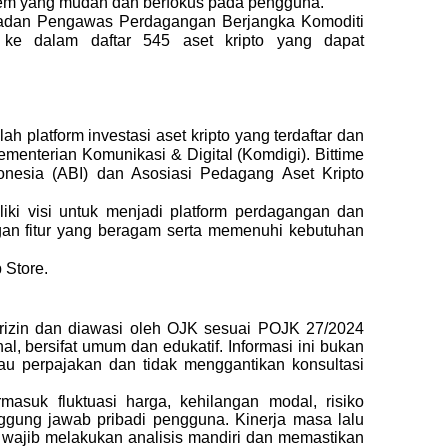
tem yang mudah dan berfokus pada pengguna. 
Badan Pengawas Perdagangan Berjangka Komoditi 
ke dalam daftar 545 aset kripto yang dapat 
h platform investasi aset kripto yang terdaftar dan 
menterian Komunikasi & Digital (Komdigi). Bittime 
nesia (ABI) dan Asosiasi Pedagang Aset Kripto 
iliki visi untuk menjadi platform perdagangan dan 
ngan fitur yang beragam serta memenuhi kebutuhan 
 Store.
erizin dan diawasi oleh OJK sesuai POJK 27/2024 
l, bersifat umum dan edukatif. Informasi ini bukan 
au perpajakan dan tidak menggantikan konsultasi 
rmasuk fluktuasi harga, kehilangan modal, risiko 
anggung jawab pribadi pengguna. Kinerja masa lalu 
wajib melakukan analisis mandiri dan memastikan 