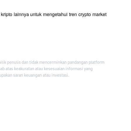
 kripto lainnya untuk mengetahui tren crypto market 
milik penulis dan tidak mencerminkan pandangan platform
awab atas keakuratan atau kesesuaian informasi yang
upakan saran keuangan atau investasi.