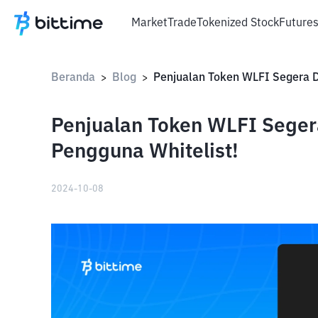
Market
Trade
Tokenized Stock
Future
Beranda
Blog
>
>
Penjualan Token WLFI Seger
Pengguna Whitelist!
2024-10-08