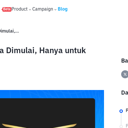
s
Product
Campaign
Blog
Beta
Penjualan Token WLFI Segera Dimulai, Hanya untuk Pengguna Whitelist!
a Dimulai, Hanya untuk
Ba
Da
P
P