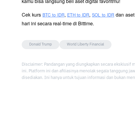
kamu bisa langsung beli aset digital favoritmu!
Cek kurs
,
,
 dan aset
BTC to IDR
ETH to IDR
SOL to IDR
hari ini secara real-time di Bittime.
Donald Trump
World Liberty Financial
Disclaimer: Pandangan yang diungkapkan secara eksklusif 
ini. Platform ini dan afiliasinya menolak segala tanggung j
disediakan. Ini hanya untuk tujuan informasi dan bukan mer