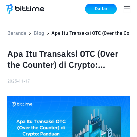
Daftar
Beranda
Blog
Apa I
>
>
Apa Itu Transaksi OTC (Over
the Counter) di Crypto:
Panduan Lengkap untuk
2025-11-17
Pemula