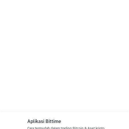
Aplikasi Bittime
Cara termudah dalam trading Bitcoin & Aset kripto