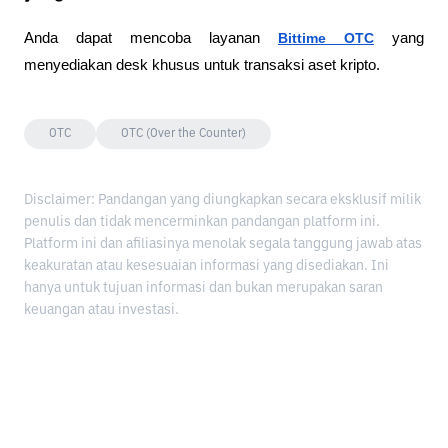
Anda dapat mencoba layanan
Bittime OTC
 yang 
menyediakan desk khusus untuk transaksi aset kripto.
OTC
OTC (Over the Counter)
Disclaimer: Pandangan yang diungkapkan secara eksklusif milik
penulis dan tidak mencerminkan pandangan platform ini.
Platform ini dan afiliasinya menolak segala tanggung jawab atas
keakuratan atau kesesuaian informasi yang disediakan. Ini
hanya untuk tujuan informasi dan bukan merupakan saran
keuangan atau investasi.