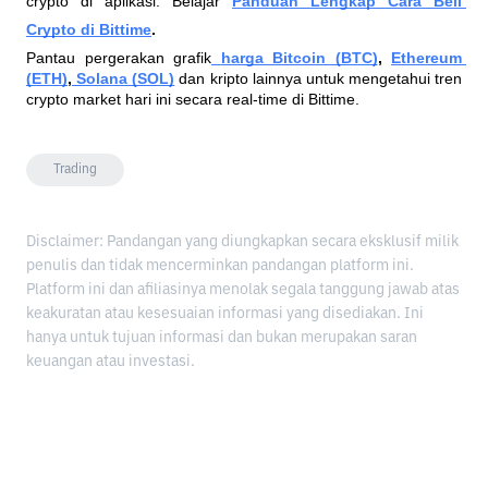
crypto di aplikasi. Belajar
Panduan Lengkap Cara Beli 
Crypto di Bittime
. 
Pantau pergerakan grafik
harga Bitcoin (BTC)
, 
Ethereum 
(ETH)
,
 Solana (SOL)
dan kripto lainnya untuk mengetahui tren 
crypto market hari ini secara real-time di Bittime.
Trading
Disclaimer: Pandangan yang diungkapkan secara eksklusif milik
penulis dan tidak mencerminkan pandangan platform ini.
Platform ini dan afiliasinya menolak segala tanggung jawab atas
keakuratan atau kesesuaian informasi yang disediakan. Ini
hanya untuk tujuan informasi dan bukan merupakan saran
keuangan atau investasi.