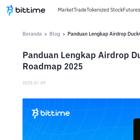
Market
Trade
Tokenized Stock
Future
Beranda
Blog
>
>
Panduan Lengkap Airdrop D
Roadmap 2025
2025-01-09