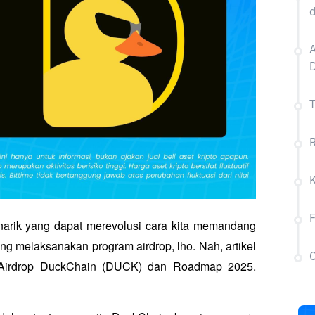
d
A
D
arik yang dapat merevolusi cara kita memandang 
ang melaksanakan program airdrop, lho. Nah, artikel 
C
Airdrop DuckChain (DUCK) dan Roadmap 2025. 