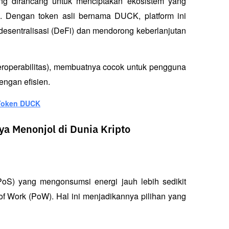
ang dirancang untuk menciptakan ekosistem yang 
 Dengan token asli bernama DUCK, platform ini 
sentralisasi (DeFi) dan mendorong keberlanjutan 
eroperabilitas), membuatnya cocok untuk pengguna 
engan efisien.
i Token DUCK
 Menonjol di Dunia Kripto
S) yang mengonsumsi energi jauh lebih sedikit 
 Work (PoW). Hal ini menjadikannya pilihan yang 