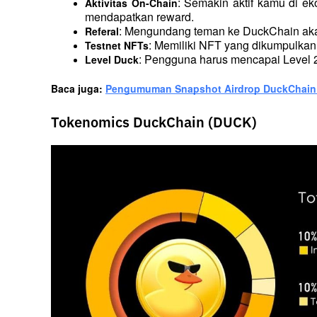
: Semakin aktif kamu di e
Aktivitas On-Chain
mendapatkan reward.
: Mengundang teman ke DuckChain ak
Referal
: Memiliki NFT yang dikumpulkan 
Testnet NFTs
: Pengguna harus mencapai Level 2 
Level Duck
Baca juga: 
Pengumuman Snapshot Airdrop DuckChain: 
Tokenomics DuckChain (DUCK)