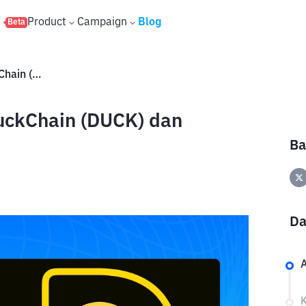
s
Product
Campaign
Blog
Beta
Panduan Lengkap Airdrop DuckChain (DUCK) dan Roadmap 2025
uckChain (DUCK) dan
Ba
Da