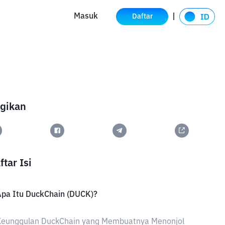
Masuk
Daftar
gikan
ftar Isi
Apa Itu DuckChain (DUCK)?
Keunggulan DuckChain yang Membuatnya Menonjol