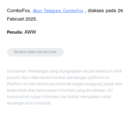
ComboFox, 
 , diakses pada 26 
Akun Telegram ComboFox
Februari 2025.
 AWW
Penulis:
Nordom Gates Secret Code
Disclaimer: Pandangan yang diungkapkan secara eksklusif milik
penulis dan tidak mencerminkan pandangan platform ini.
Platform ini dan afiliasinya menolak segala tanggung jawab atas
keakuratan atau kesesuaian informasi yang disediakan. Ini
hanya untuk tujuan informasi dan bukan merupakan saran
keuangan atau investasi.