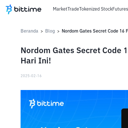
Market
Trade
Tokenized Stock
Future
Beranda
Blog
>
>
Nordom Gates Secret Code 1
Hari Ini!
2025-02-16