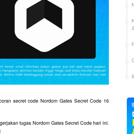
N
M
C
R
bocoran secret code Nordom Gates Secret Code 16 
jakan tugas Nordom Gates Secret Code hari ini. 
!