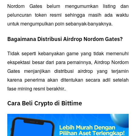
Nordom Gates belum mengumumkan listing dan 
peluncuran token resmi sehingga masih ada waktu 
untuk mengumpulkan poin sebanyak-banyaknya.
Bagaimana Distribusi Airdrop Nordom Gates?
Tidak seperti kebanyakan game yang tidak memenuhi 
ekspektasi besar dari para pemainnya, Airdrop Nordom 
Gates menjanjikan distribusi airdrop yang terjamin 
karena penerima akan ditentukan secara adil setelah 
fase mining resmi berakhir..
Cara Beli Crypto di Bittime