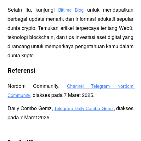
Selain itu, kunjungi 
 untuk mendapatkan 
Bittime Blog
berbagai update menarik dan informasi edukatif seputar 
dunia crypto. Temukan artikel terpercaya tentang Web3, 
teknologi blockchain, dan tips investasi aset digital yang 
dirancang untuk memperkaya pengetahuan kamu dalam 
dunia kripto.
Referensi
Nordom Community, 
Channel Telegram Nordom 
, diakses pada 7 Maret 2025.
Community
Daily Combo Gemz, 
, diakses 
Telegram Daily Combo Gemz
pada 7 Maret 2025.