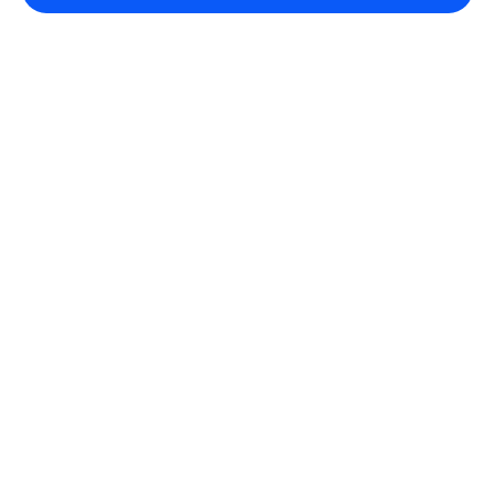
Blog Bittime