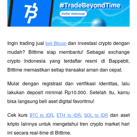
Ingin trading jual
 dan investasi crypto dengan 
beli Bitcoin
mudah? Bittime siap membantu! Sebagai exchange 
crypto Indonesia yang terdaftar resmi di Bappebti, 
Bittime memastikan setiap transaksi aman dan cepat.
Mulai dengan registrasi dan verifikasi identitas, lalu 
lakukan deposit minimal Rp10.000. Setelah itu, kamu 
bisa langsung beli aset digital favoritmu!
Cek kurs
,
,
 dan aset 
BTC to IDR
ETH to IDR
SOL to IDR
kripto lainnya untuk mengetahui tren crypto market hari 
ini secara real-time di Bittime.