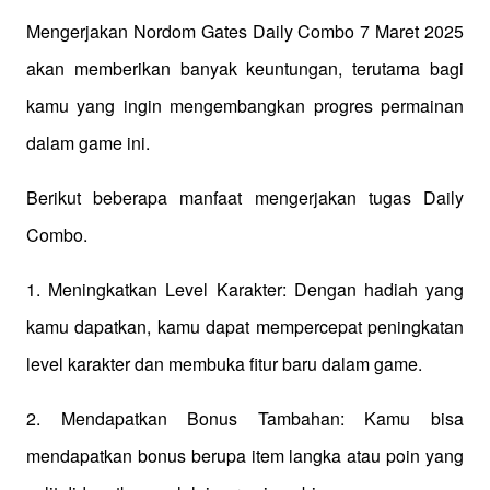
Mengerjakan Nordom Gates Daily Combo 7 Maret 2025 
akan memberikan banyak keuntungan, terutama bagi 
kamu yang ingin mengembangkan progres permainan 
dalam game ini. 
Berikut beberapa manfaat mengerjakan tugas Daily 
Combo.
1. Meningkatkan Level Karakter: Dengan hadiah yang 
kamu dapatkan, kamu dapat mempercepat peningkatan 
level karakter dan membuka fitur baru dalam game.
2. Mendapatkan Bonus Tambahan: Kamu bisa 
mendapatkan bonus berupa item langka atau poin yang 