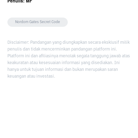
Penulis: MF
Nordom Gates Secret Code
Disclaimer: Pandangan yang diungkapkan secara eksklusif milik
penulis dan tidak mencerminkan pandangan platform ini.
Platform ini dan afiliasinya menolak segala tanggung jawab atas
keakuratan atau kesesuaian informasi yang disediakan. Ini
hanya untuk tujuan informasi dan bukan merupakan saran
keuangan atau investasi.