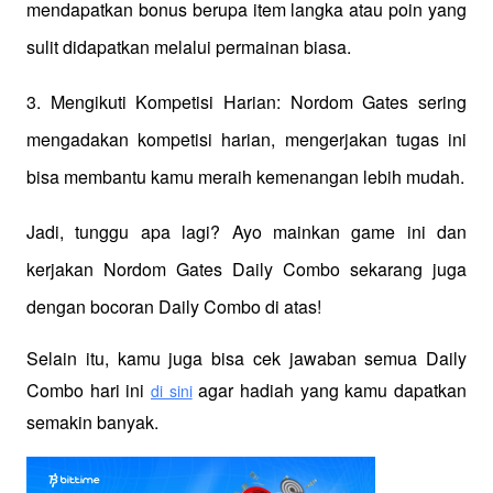
mendapatkan bonus berupa item langka atau poin yang 
sulit didapatkan melalui permainan biasa.
3. Mengikuti Kompetisi Harian: Nordom Gates sering 
mengadakan kompetisi harian, mengerjakan tugas ini 
bisa membantu kamu meraih kemenangan lebih mudah.
Jadi, tunggu apa lagi? Ayo mainkan game ini dan 
kerjakan Nordom Gates Daily Combo sekarang juga 
dengan bocoran Daily Combo di atas!
Selain itu, kamu juga bisa cek jawaban semua Daily 
Combo hari ini 
 agar hadiah yang kamu dapatkan 
di sini
semakin banyak.