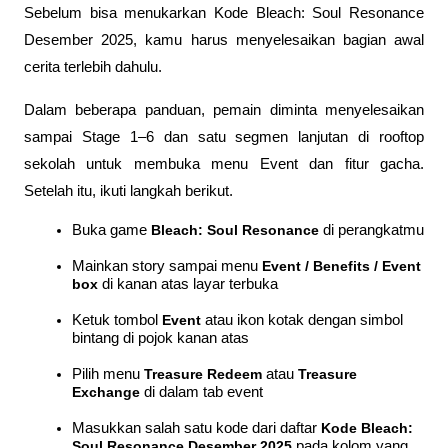
Sebelum bisa menukarkan Kode Bleach: Soul Resonance 
Desember 2025, kamu harus menyelesaikan bagian awal 
cerita terlebih dahulu.
Dalam beberapa panduan, pemain diminta menyelesaikan 
sampai Stage 1–6 dan satu segmen lanjutan di rooftop 
sekolah untuk membuka menu Event dan fitur gacha. 
Setelah itu, ikuti langkah berikut.
Buka game 
Bleach: Soul Resonance
 di perangkatmu
Mainkan story sampai menu 
Event / Benefits / Event 
box
 di kanan atas layar terbuka
Ketuk tombol 
Event
 atau ikon kotak dengan simbol 
bintang di pojok kanan atas
Pilih menu 
Treasure Redeem
 atau 
Treasure 
Exchange
 di dalam tab event
Masukkan salah satu kode dari daftar 
Kode Bleach: 
Soul Resonance Desember 2025
 pada kolom yang 