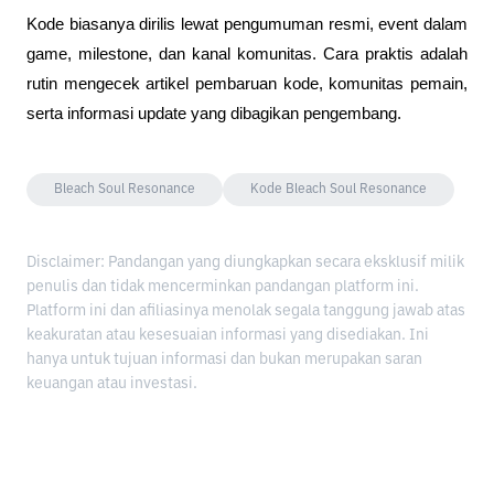
Kode biasanya dirilis lewat pengumuman resmi, event dalam 
game, milestone, dan kanal komunitas. Cara praktis adalah 
rutin mengecek artikel pembaruan kode, komunitas pemain, 
serta informasi update yang dibagikan pengembang.
Bleach Soul Resonance
Kode Bleach Soul Resonance
Disclaimer: Pandangan yang diungkapkan secara eksklusif milik
penulis dan tidak mencerminkan pandangan platform ini.
Platform ini dan afiliasinya menolak segala tanggung jawab atas
keakuratan atau kesesuaian informasi yang disediakan. Ini
hanya untuk tujuan informasi dan bukan merupakan saran
keuangan atau investasi.