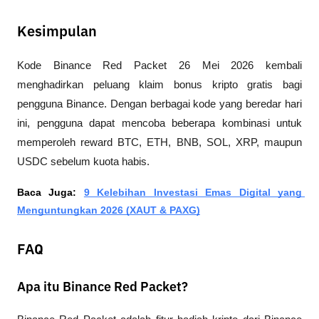
Kesimpulan
Kode Binance Red Packet 26 Mei 2026 kembali 
menghadirkan peluang klaim bonus kripto gratis bagi 
pengguna Binance. Dengan berbagai kode yang beredar hari 
ini, pengguna dapat mencoba beberapa kombinasi untuk 
memperoleh reward BTC, ETH, BNB, SOL, XRP, maupun 
USDC sebelum kuota habis.
Baca Juga: 
9 Kelebihan Investasi Emas Digital yang 
Menguntungkan 2026 (XAUT & PAXG)
FAQ
Apa itu Binance Red Packet?