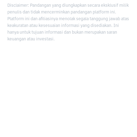
Disclaimer: Pandangan yang diungkapkan secara eksklusif milik
penulis dan tidak mencerminkan pandangan platform ini.
Platform ini dan afiliasinya menolak segala tanggung jawab atas
keakuratan atau kesesuaian informasi yang disediakan. Ini
hanya untuk tujuan informasi dan bukan merupakan saran
keuangan atau investasi.