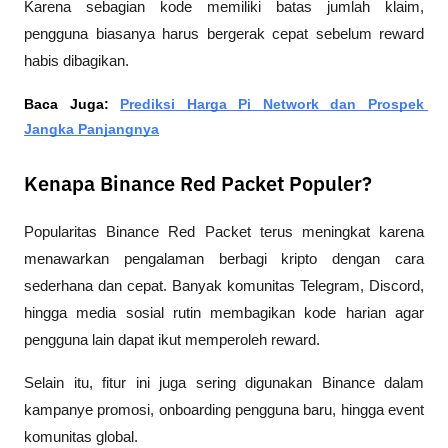
Karena sebagian kode memiliki batas jumlah klaim, 
pengguna biasanya harus bergerak cepat sebelum reward 
habis dibagikan.
Baca Juga: 
Prediksi Harga Pi Network dan Prospek 
Jangka Panjangnya
Kenapa Binance Red Packet Populer?
Popularitas Binance Red Packet terus meningkat karena 
menawarkan pengalaman berbagi kripto dengan cara 
sederhana dan cepat. Banyak komunitas Telegram, Discord, 
hingga media sosial rutin membagikan kode harian agar 
pengguna lain dapat ikut memperoleh reward.
Selain itu, fitur ini juga sering digunakan Binance dalam 
kampanye promosi, onboarding pengguna baru, hingga event 
komunitas global.