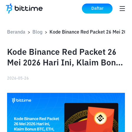
Daftar
Beranda
Blog
>
>
Kode Binance Red Packet 26
Mei 2026 Hari Ini, Klaim Bonus
BTC, ETH, dan BNB
2026-05-26