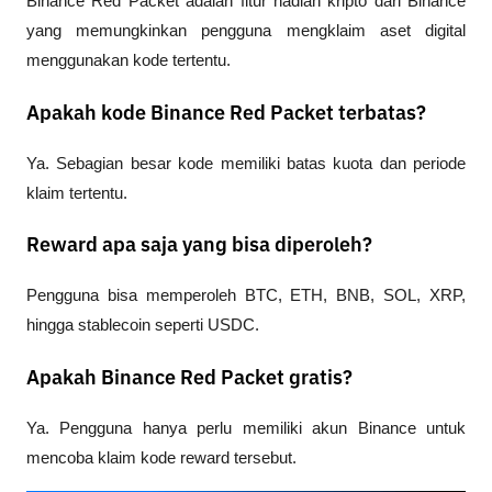
Binance Red Packet adalah fitur hadiah kripto dari Binance 
yang memungkinkan pengguna mengklaim aset digital 
menggunakan kode tertentu.
Apakah kode Binance Red Packet terbatas?
Ya. Sebagian besar kode memiliki batas kuota dan periode 
klaim tertentu.
Reward apa saja yang bisa diperoleh?
Pengguna bisa memperoleh BTC, ETH, BNB, SOL, XRP, 
hingga stablecoin seperti USDC.
Apakah Binance Red Packet gratis?
Ya. Pengguna hanya perlu memiliki akun Binance untuk 
mencoba klaim kode reward tersebut.