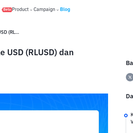
s
Product
Campaign
Blog
Beta
Keunggulan Stablecoin Ripple USD (RLUSD) dan Dampaknya bagi XRP
le USD (RLUSD) dan
Ba
Da
V