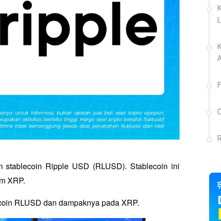
L
K
A
C
R
stablecoin Ripple USD (RLUSD). Stablecoin ini 
em XRP.
blecoin RLUSD dan dampaknya pada XRP.