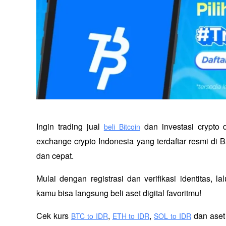
Ingin trading jual
 dan investasi crypto
beli Bitcoin
exchange crypto Indonesia yang terdaftar resmi di B
dan cepat.
Mulai dengan registrasi dan verifikasi identitas, l
kamu bisa langsung beli aset digital favoritmu!
Cek kurs
,
,
 dan aset
BTC to IDR
ETH to IDR
SOL to IDR