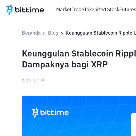
Market
Trade
Tokenized Stock
Future
Beranda
Blog
>
>
Keunggulan Stablecoin Ripp
Dampaknya bagi XRP
2024-12-09