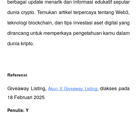
berbagai update menarik dan informasi edukatif seputar 
dunia crypto. Temukan artikel terpercaya tentang Web3, 
teknologi blockchain, dan tips investasi aset digital yang 
dirancang untuk memperkaya pengetahuan kamu dalam 
dunia kripto.
Referensi
Giveaway Listing, 
, diakses pada 
Akun X Giveaway Listing
18 Februari 2025
Penulis: Y