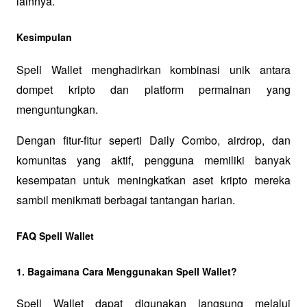
lainnya.
Kesimpulan
Spell Wallet menghadirkan kombinasi unik antara 
dompet kripto dan platform permainan yang 
menguntungkan. 
Dengan fitur-fitur seperti Daily Combo, airdrop, dan 
komunitas yang aktif, pengguna memiliki banyak 
kesempatan untuk meningkatkan aset kripto mereka 
sambil menikmati berbagai tantangan harian.
FAQ Spell Wallet
1. Bagaimana Cara Menggunakan Spell Wallet?
Spell Wallet dapat digunakan langsung melalui 