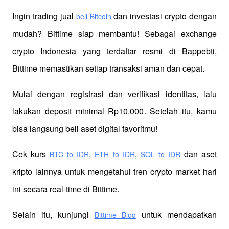
Ingin trading jual
 dan investasi crypto dengan 
beli Bitcoin
mudah? Bittime siap membantu! Sebagai exchange 
crypto Indonesia yang terdaftar resmi di Bappebti, 
Bittime memastikan setiap transaksi aman dan cepat.
Mulai dengan registrasi dan verifikasi identitas, lalu 
lakukan deposit minimal Rp10.000. Setelah itu, kamu 
bisa langsung beli aset digital favoritmu!
Cek kurs
,
,
 dan aset 
BTC to IDR
ETH to IDR
SOL to IDR
kripto lainnya untuk mengetahui tren crypto market hari 
ini secara real-time di Bittime.
Selain itu, kunjungi 
 untuk mendapatkan 
Bittime Blog