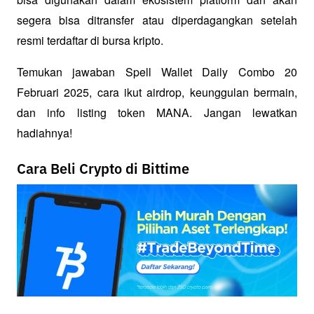
segera bisa ditransfer atau diperdagangkan setelah 
resmi terdaftar di bursa kripto.
Temukan jawaban Spell Wallet Daily Combo 20 
Februari 2025, cara ikut airdrop, keunggulan bermain, 
dan info listing token MANA. Jangan lewatkan 
hadiahnya!
Cara Beli Crypto di Bittime