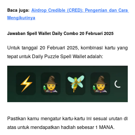
Baca juga: 
Airdrop Credible (CRED): Pengertian dan Cara 
Mengikutinya
Jawaban Spell Wallet Daily Combo 20 Februari 2025
Untuk tanggal 20 Februari 2025, kombinasi kartu yang 
tepat untuk Daily Puzzle Spell Wallet adalah:
Pastikan kamu mengatur kartu-kartu ini sesuai urutan di 
atas untuk mendapatkan hadiah sebesar 1 MANA. 