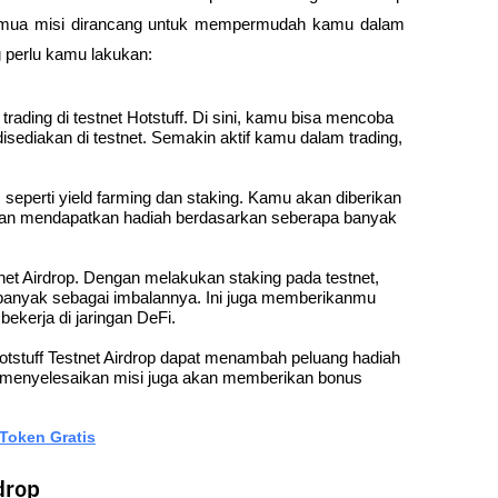
i semua misi dirancang untuk mempermudah kamu dalam 
g perlu kamu lakukan:
trading di testnet Hotstuff. Di sini, kamu bisa mencoba 
disediakan di testnet. Semakin aktif kamu dalam trading, 
, seperti yield farming dan staking. Kamu akan diberikan 
et dan mendapatkan hadiah berdasarkan seberapa banyak 
tnet Airdrop. Dengan melakukan staking pada testnet, 
banyak sebagai imbalannya. Ini juga memberikanmu 
kerja di jaringan DeFi.
stuff Testnet Airdrop dapat menambah peluang hadiah 
 menyelesaikan misi juga akan memberikan bonus 
Token Gratis
drop