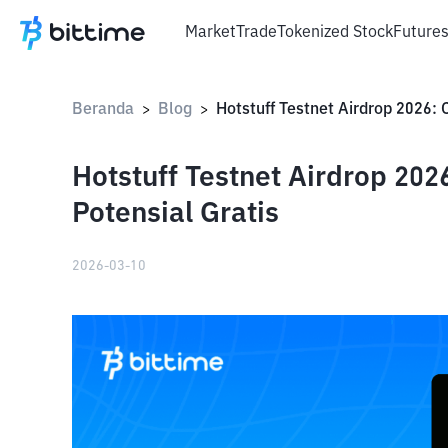
Market
Trade
Tokenized Stock
Future
Beranda
Blog
>
>
Hotstuff Testnet Airdrop 202
Potensial Gratis
2026-03-10