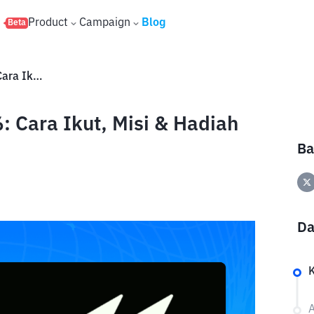
s
Product
Campaign
Blog
Beta
Hotstuff Testnet Airdrop 2026: Cara Ikut, Misi & Hadiah Potensial Gratis
6: Cara Ikut, Misi & Hadiah
Ba
Da
A