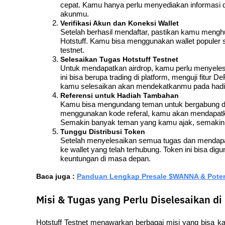
cepat. Kamu hanya perlu menyediakan informasi d
akunmu.
Verifikasi Akun dan Koneksi Wallet
Setelah berhasil mendaftar, pastikan kamu mengh
Hotstuff. Kamu bisa menggunakan wallet populer 
testnet.
Selesaikan Tugas Hotstuff Testnet
Untuk mendapatkan airdrop, kamu perlu menyelesai
ini bisa berupa trading di platform, menguji fitur De
kamu selesaikan akan mendekatkanmu pada hadia
Referensi untuk Hadiah Tambahan
Kamu bisa mengundang teman untuk bergabung da
menggunakan kode referal, kamu akan mendapatka
Semakin banyak teman yang kamu ajak, semakin 
Tunggu Distribusi Token
Setelah menyelesaikan semua tugas dan mendapat
ke wallet yang telah terhubung. Token ini bisa digu
keuntungan di masa depan.
Baca juga : 
Panduan Lengkap Presale $WANNA & Potensi
Misi & Tugas yang Perlu Diselesaikan di 
Hotstuff Testnet menawarkan berbagai misi yang bisa ka