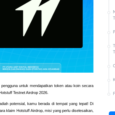
M
T
P
T
T
C
a pengguna untuk mendapatkan token atau koin secara 
otstuff Testnet Airdrop 2026. 
diah potensial, kamu berada di tempat yang tepat! Di 
ra klaim Hotstuff Airdrop, misi yang perlu diselesaikan, 